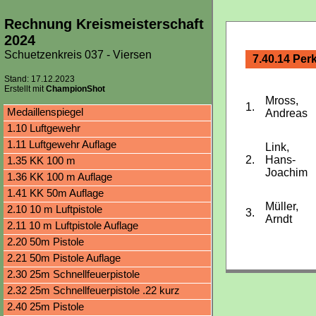
Rechnung Kreismeisterschaft
2024
Schuetzenkreis 037 - Viersen
7.40.14 Perk
Stand: 17.12.2023
Erstellt mit
ChampionShot
Mross,
1.
Medaillenspiegel
Andreas
1.10 Luftgewehr
1.11 Luftgewehr Auflage
Link,
2.
Hans-
1.35 KK 100 m
Joachim
1.36 KK 100 m Auflage
1.41 KK 50m Auflage
Müller,
2.10 10 m Luftpistole
3.
Arndt
2.11 10 m Luftpistole Auflage
2.20 50m Pistole
2.21 50m Pistole Auflage
2.30 25m Schnellfeuerpistole
2.32 25m Schnellfeuerpistole .22 kurz
2.40 25m Pistole