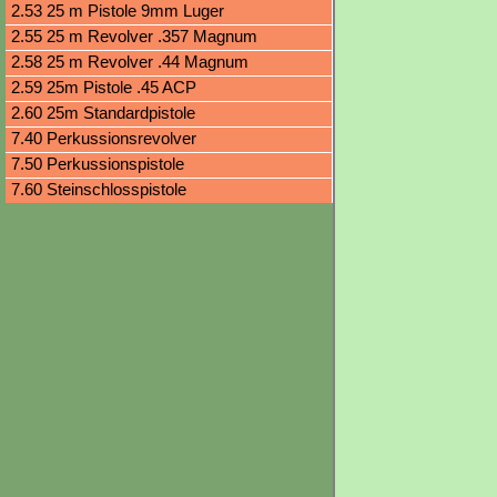
2.53 25 m Pistole 9mm Luger
2.55 25 m Revolver .357 Magnum
2.58 25 m Revolver .44 Magnum
2.59 25m Pistole .45 ACP
2.60 25m Standardpistole
7.40 Perkussionsrevolver
7.50 Perkussionspistole
7.60 Steinschlosspistole