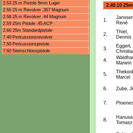
2.53 25 m Pistole 9mm Luger
2.40.10 25m 
2.55 25 m Revolver .357 Magnum
2.58 25 m Revolver .44 Magnum
Janssen
1.
René
2.59 25m Pistole .45 ACP
2.60 25m Standardpistole
Thiel,
2.
7.40 Perkussionsrevolver
Dennis
7.50 Perkussionspistole
Eggert,
3.
7.60 Steinschlosspistole
Christia
Waldha
4.
Marwin
Thekoo
5.
Marcel
6.
Zube, J
7.
Ploenes
Hanusa
8.
Tomasz