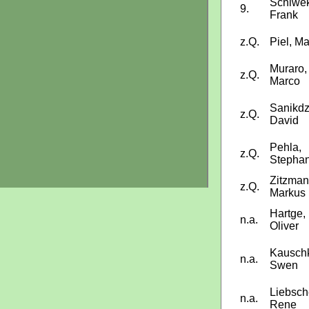
Schiwek
9.
Frank
z.Q.
Piel, Ma
Muraro,
z.Q.
Marco
Sanikdz
z.Q.
David
Pehla,
z.Q.
Stepha
Zitzman
z.Q.
Markus
Hartge,
n.a.
Oliver
Kausch
n.a.
Swen
Liebsch
n.a.
Rene