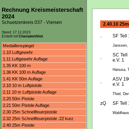
Rechnung Kreismeisterschaft
2024
Schuetzenkreis 037 - Viersen
2.40.10 25m
Stand: 17.12.2023
.
SF Tell 
Erstellt mit
ChampionShot
Medaillenspiegel
Janssen, 
1.10 Luftgewehr
SC Tell
.
1.11 Luftgewehr Auflage
e.V. 1
1.35 KK 100 m
Hanusa, 
1.36 KK 100 m Auflage
1.41 KK 50m Auflage
ASV 190
.
e.V. 1
2.10 10 m Luftpistole
2.11 10 m Luftpistole Auflage
Thiel, De
2.20 50m Pistole
zQ
SF Tell 
2.21 50m Pistole Auflage
2.30 25m Schnellfeuerpistole
Waldhause
2.32 25m Schnellfeuerpistole .22 kurz
2.40 25m Pistole