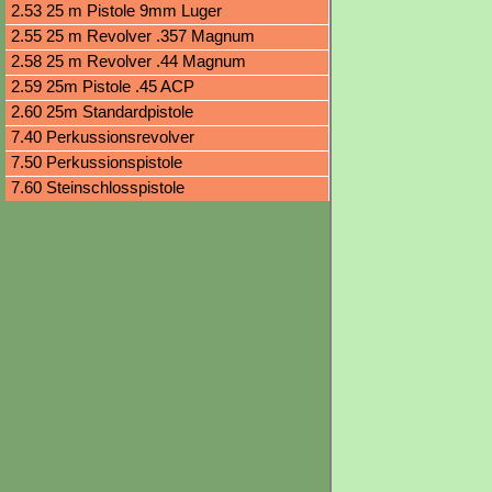
2.53 25 m Pistole 9mm Luger
2.55 25 m Revolver .357 Magnum
2.58 25 m Revolver .44 Magnum
2.59 25m Pistole .45 ACP
2.60 25m Standardpistole
7.40 Perkussionsrevolver
7.50 Perkussionspistole
7.60 Steinschlosspistole