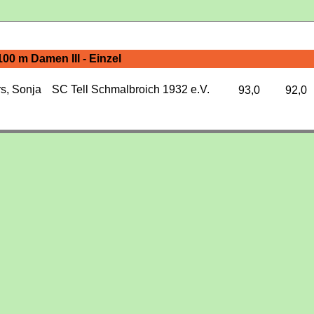
100 m Damen III - Einzel
s, Sonja
SC Tell Schmalbroich 1932 e.V.
93,0
92,0