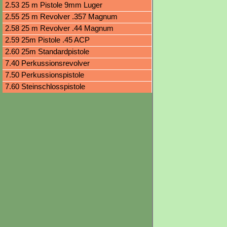
2.53 25 m Pistole 9mm Luger
2.55 25 m Revolver .357 Magnum
2.58 25 m Revolver .44 Magnum
2.59 25m Pistole .45 ACP
2.60 25m Standardpistole
7.40 Perkussionsrevolver
7.50 Perkussionspistole
7.60 Steinschlosspistole