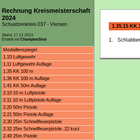
Rechnung Kreismeisterschaft
2024
Schuetzenkreis 037 - Viersen
1.35.15 KK 
Stand: 17.12.2023
Erstellt mit
ChampionShot
1.
Schlabber
Medaillenspiegel
1.10 Luftgewehr
1.11 Luftgewehr Auflage
1.35 KK 100 m
1.36 KK 100 m Auflage
1.41 KK 50m Auflage
2.10 10 m Luftpistole
2.11 10 m Luftpistole Auflage
2.20 50m Pistole
2.21 50m Pistole Auflage
2.30 25m Schnellfeuerpistole
2.32 25m Schnellfeuerpistole .22 kurz
2.40 25m Pistole